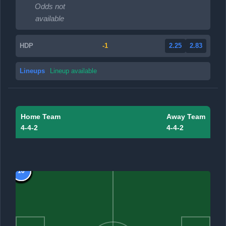
Odds not
available
HDP
-1
2.25
2.83
Lineups
Lineup available
Home Team
Away Team
4-4-2
4-4-2
10
10
1
1
1
2
3
4
5
6
7
8
9
1
2
3
4
5
6
7
8
9