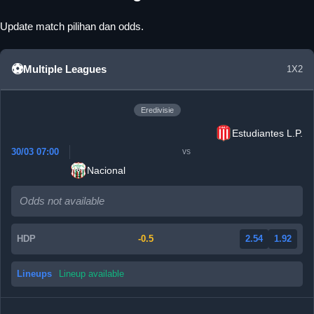
Update match pilihan dan odds.
⚽
Multiple Leagues
1
X
2
Eredivisie
Estudiantes L.P.
30/03 07:00
vs
Nacional
Odds not available
HDP
-0.5
2.54
1.92
Lineups
Lineup available