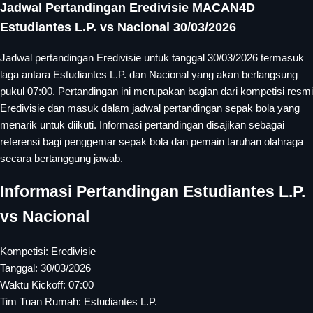
Jadwal Pertandingan Eredivisie MACAN4D
Estudiantes L.P. vs Nacional 30/03/2026
Jadwal pertandingan Eredivisie untuk tanggal 30/03/2026 termasuk
laga antara Estudiantes L.P. dan Nacional yang akan berlangsung
pukul 07:00. Pertandingan ini merupakan bagian dari kompetisi resmi
Eredivisie dan masuk dalam jadwal pertandingan sepak bola yang
menarik untuk diikuti. Informasi pertandingan disajikan sebagai
referensi bagi penggemar sepak bola dan pemain taruhan olahraga
secara bertanggung jawab.
Informasi Pertandingan Estudiantes L.P.
vs Nacional
Kompetisi: Eredivisie
Tanggal: 30/03/2026
Waktu Kickoff: 07:00
Tim Tuan Rumah: Estudiantes L.P.