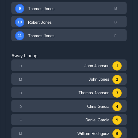
Thomas Jones
9
M
Robert Jones
10
D
Thomas Jones
11
F
Away Lineup
John Johnson
1
D
John Jones
2
M
Thomas Johnson
3
D
Chris Garcia
4
D
Daniel Garcia
5
F
William Rodriguez
6
M