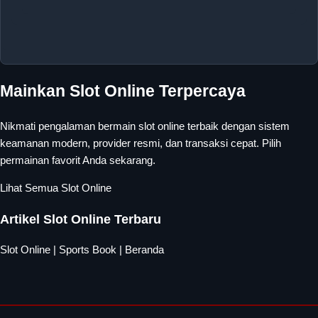
Mainkan Slot Online Terpercaya
Nikmati pengalaman bermain slot online terbaik dengan sistem
keamanan modern, provider resmi, dan transaksi cepat. Pilih
permainan favorit Anda sekarang.
Lihat Semua Slot Online
Artikel Slot Online Terbaru
Slot Online
|
Sports Book
|
Beranda