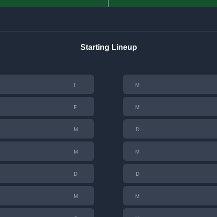
Starting Lineup
M
F
M
F
D
M
M
M
D
D
M
M