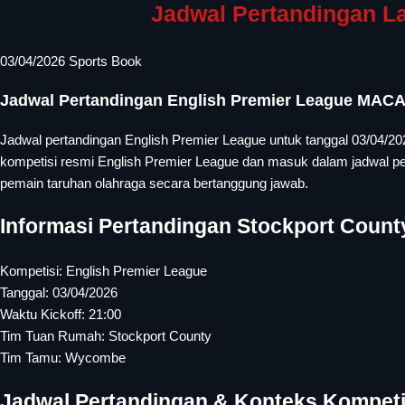
Jadwal Pertandingan L
03/04/2026
Sports Book
Jadwal Pertandingan English Premier League MAC
Jadwal pertandingan English Premier League untuk tanggal 03/04/2
kompetisi resmi English Premier League dan masuk dalam jadwal pert
pemain taruhan olahraga secara bertanggung jawab.
Informasi Pertandingan Stockport Coun
Kompetisi: English Premier League
Tanggal: 03/04/2026
Waktu Kickoff: 21:00
Tim Tuan Rumah: Stockport County
Tim Tamu: Wycombe
Jadwal Pertandingan & Konteks Kompeti