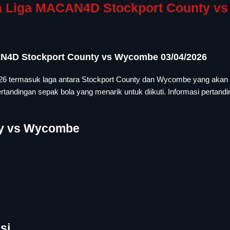
a Liga MACAN4D Stockport County vs
AN4D Stockport County vs Wycombe 03/04/2026
026 termasuk laga antara Stockport County dan Wycombe yang akan b
andingan sepak bola yang menarik untuk diikuti. Informasi pertandi
ty vs Wycombe
si