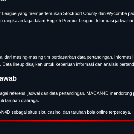
mier League yang mempertemukan Stockport County dan Wycombe pada
ari rangkaian laga dalam English Premier League. Informasi jadwal in
l dari masing-masing tim berdasarkan data pertandingan. Informas
ta lineup disajikan untuk keperluan informasi dan analisis pertand
Jawab
 sebagai referensi jadwal dan data pertandingan. MACAN4D mendoro
ti taruhan olahraga.
AN4D
sebagai situs slot, casino, dan taruhan bola online terpercaya.