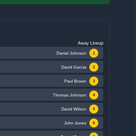
Away Lineup
Daniel Johnson
1
David Garcia
2
Paul Brown
3
Thomas Johnson
4
David Wilson
5
John Jones
6