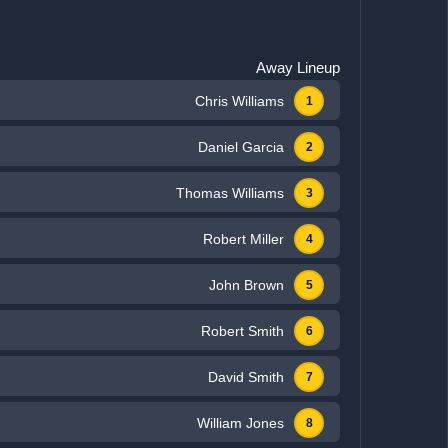
Away Lineup
Chris Williams
1
Daniel Garcia
2
Thomas Williams
3
Robert Miller
4
John Brown
5
Robert Smith
6
David Smith
7
William Jones
8