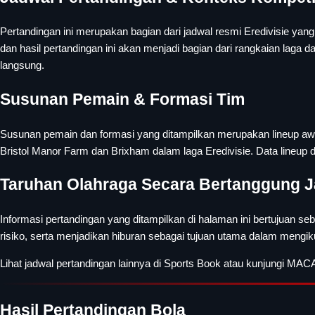
Pertandingan ini merupakan bagian dari jadwal resmi Eredivisie ya
dan hasil pertandingan ini akan menjadi bagian dari rangkaian laga d
langsung.
Susunan Pemain & Formasi Tim
Susunan pemain dan formasi yang ditampilkan merupakan lineup awa
Bristol Manor Farm dan Brixham dalam laga Eredivisie. Data lineup di
Taruhan Olahraga Secara Bertanggung 
Informasi pertandingan yang ditampilkan di halaman ini bertujuan
risiko, serta menjadikan hiburan sebagai tujuan utama dalam mengiku
Lihat jadwal pertandingan lainnya di
Sports Book
atau kunjungi
MAC
Hasil Pertandingan Bola