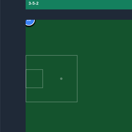
3-5-2
10
10
1
1
1
2
3
4
5
6
7
8
9
1
2
3
4
5
6
7
8
9