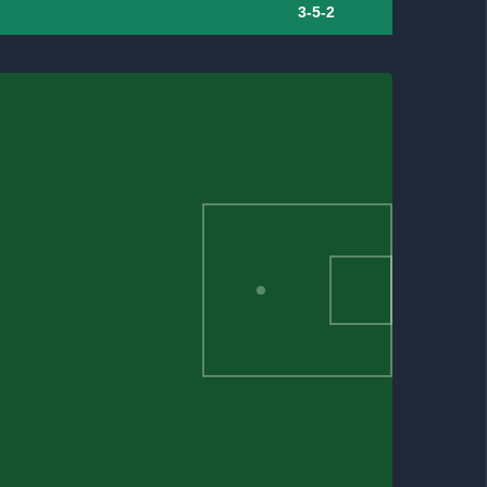
3-5-2