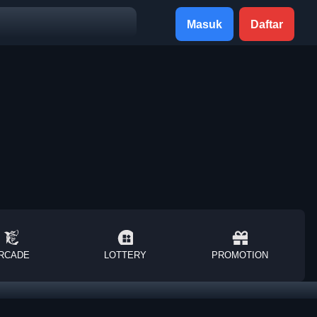
Masuk
Daftar
RCADE
LOTTERY
PROMOTION