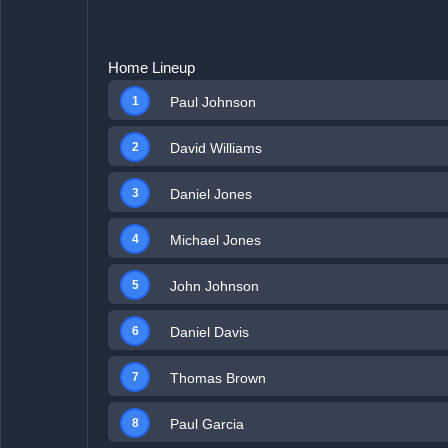
Home Lineup
Paul Johnson
1
David Williams
2
Daniel Jones
3
Michael Jones
4
John Johnson
5
Daniel Davis
6
Thomas Brown
7
Paul Garcia
8