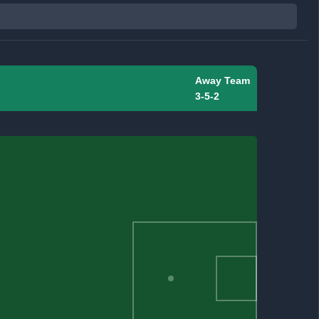
Away Team
3-5-2