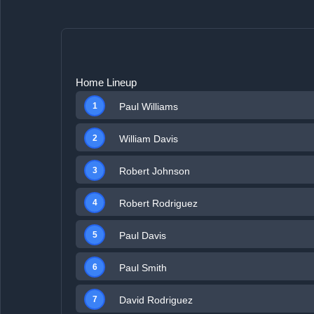
Home Lineup
Paul Williams
1
William Davis
2
Robert Johnson
3
Robert Rodriguez
4
Paul Davis
5
Paul Smith
6
David Rodriguez
7