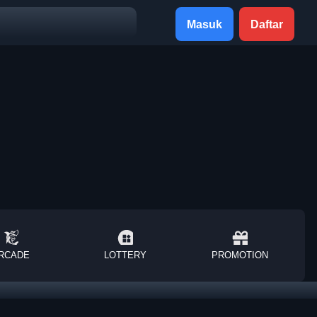
Masuk
Daftar
RCADE
LOTTERY
PROMOTION