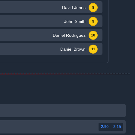
David Jones
8
John Smith
9
Daniel Rodriguez
10
Daniel Brown
11
2.90
2.15