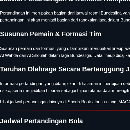
Pertandingan ini merupakan bagian dari jadwal resmi Bundesliga ya
pertandingan ini akan menjadi bagian dari rangkaian laga dalam Bund
Susunan Pemain & Formasi Tim
Susunan pemain dan formasi yang ditampilkan merupakan lineup awa
Al Wahda dan Al Shouleh dalam laga Bundesliga. Data lineup disajika
Taruhan Olahraga Secara Bertanggung 
Informasi pertandingan yang ditampilkan di halaman ini bertujuan
risiko, serta menjadikan hiburan sebagai tujuan utama dalam mengiku
Lihat jadwal pertandingan lainnya di
Sports Book
atau kunjungi
MAC
Jadwal Pertandingan Bola