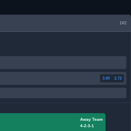
1
X
2
3.00
2.72
Away Team
4-2-3-1