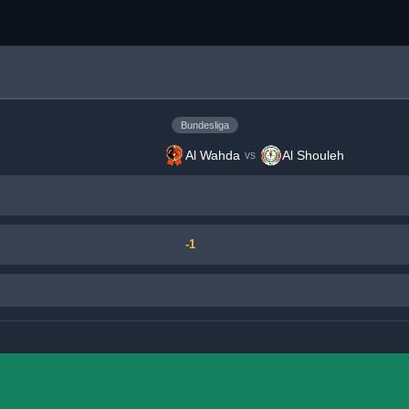
Bundesliga
Al Wahda
Al Shouleh
vs
-1