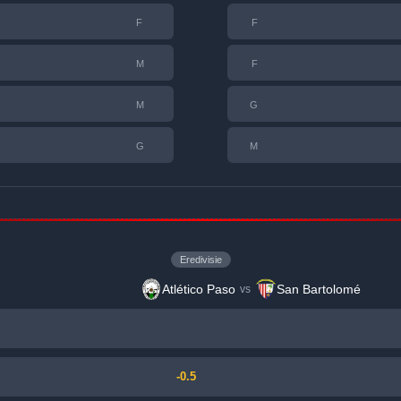
F
F
F
M
G
M
M
G
Eredivisie
Atlético Paso
San Bartolomé
vs
-0.5