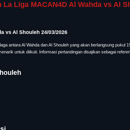
n La Liga MACAN4D Al Wahda vs Al Sh
 vs Al Shouleh 24/03/2026
laga antara Al Wahda dan Al Shouleh yang akan berlangsung pukul 19
arik untuk diikuti. Informasi pertandingan disajikan sebagai refer
Shouleh
si