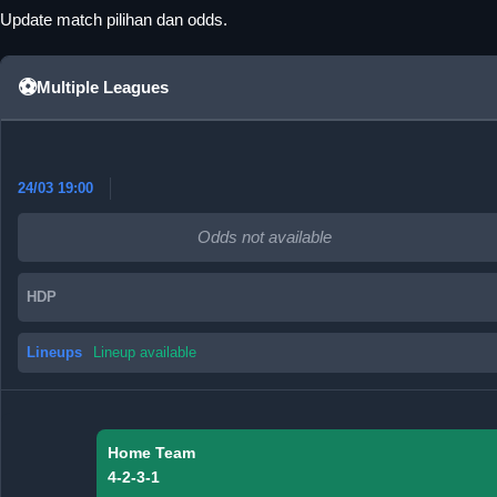
Update match pilihan dan odds.
⚽
Multiple Leagues
24/03 19:00
Odds not available
HDP
Lineups
Lineup available
Home Team
4-2-3-1