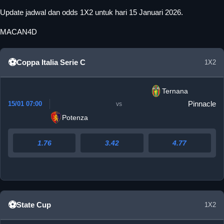
Update jadwal dan odds 1X2 untuk hari 15 Januari 2026.
MACAN4D
⚽
Coppa Italia Serie C
1
X
2
Ternana
Pinnacle
15/01 07:00
vs
Potenza
1.76
3.42
4.77
⚽
State Cup
1
X
2