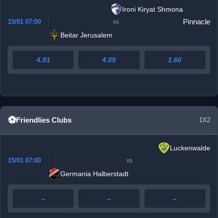
Ironi Kiryat Shmona
Pinnacle
15/01 07:00
vs
Beitar Jerusalem
4.91
4.09
1.60
⚽
Friendlies Clubs
1
X
2
Luckenwalde
15/01 07:00
vs
Germania Halberstadt
–
–
–