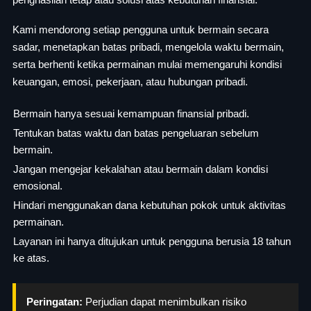
Kami mendorong setiap pengguna untuk bermain secara
sadar, menetapkan batas pribadi, mengelola waktu bermain,
serta berhenti ketika permainan mulai memengaruhi kondisi
keuangan, emosi, pekerjaan, atau hubungan pribadi.
Bermain hanya sesuai kemampuan finansial pribadi.
Tentukan batas waktu dan batas pengeluaran sebelum
bermain.
Jangan mengejar kekalahan atau bermain dalam kondisi
emosional.
Hindari menggunakan dana kebutuhan pokok untuk aktivitas
permainan.
Layanan ini hanya ditujukan untuk pengguna berusia 18 tahun
ke atas.
Peringatan:
Perjudian dapat menimbulkan risiko